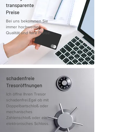
transparente
Preise
Bei uns bekommen Sie
immer hochwertige
Qualität und faire Preise.
schadenfreie
Tresoröffnungen
Ich öffne Ihren Tresor
schadenfrei.Egal ob mit
Doppelbartschloß oder
mechanisches
Zahlenschloß oder ein
elektronisches Schloss.