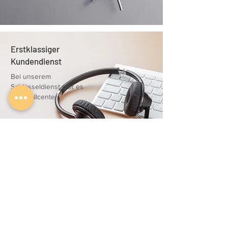
Erstklassiger
Kundendienst
Bei unserem
Schlüsseldienst gibt es
kein Callcenter
25 Jahre Erfahrung
auch Bei
Autoschlüssel
Jahrzehntelange