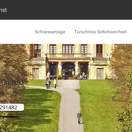
nst
Schliessanlage
Türschloss Sofortwechsel
LDIENST
il
1291482