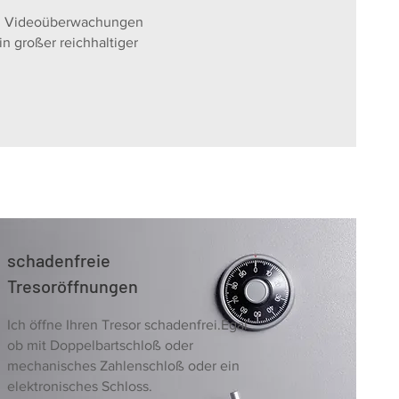
en, Videoüberwachungen
n großer reichhaltiger
schadenfreie
Tresoröffnungen
Ich öffne Ihren Tresor schadenfrei.Egal
ob mit Doppelbartschloß oder
mechanisches Zahlenschloß oder ein
elektronisches Schloss.