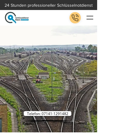
24 Stunden professioneller Schlüsselnotdienst
IHR SCHLÜSSELDIENST
für Kornwestheim
Telefon: 07141-1291482