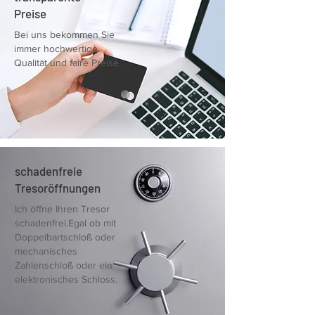
Preise
Bei uns bekommen Sie
immer hochwertige
Qualität und faire Preise.
schadenfreie
Tresoröffnungen
Ich öffne Ihren Tresor
schadenfrei.Egal ob mit
Doppelbartschloß oder
mechanisches
Zahlenschloß oder ein
elektronisches Schloss.