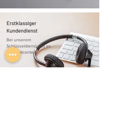
Erstklassiger
Kundendienst
Bei unserem
Schlüsseldienst gibt es
kein Callcenter
25 Jahre Erfahrung
auch Bei
Autoschlüssel
Jahrzehntelange
Erfahrung haben wir als