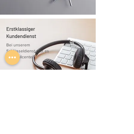
Erstklassiger
Kundendienst
Bei unserem
Schlüsseldienst gibt es
kein Callcenter
25 Jahre Erfahrung
auch Bei
Autoschlüssel
Jahrzehntelange