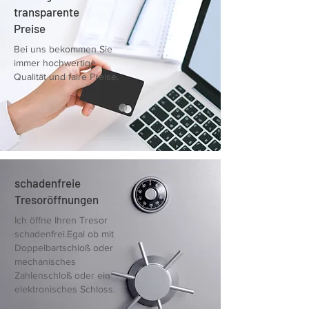
transparente
Preise
Bei uns bekommen Sie
immer hochwertige
Qualität und faire Preise.
schadenfreie
Tresoröffnungen
Ich öffne Ihren Tresor
schadenfrei.Egal ob mit
Doppelbartschloß oder
mechanisches
Zahlenschloß oder ein
elektronisches Schloss.