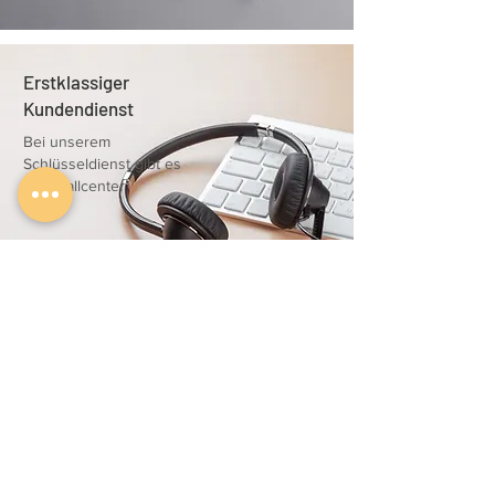
Erstklassiger
Kundendienst
Bei unserem
Schlüsseldienst gibt es
kein Callcenter
25 Jahre Erfahrung
auch Bei
Autoschlüssel
Jahrzehntelange
Erfahrung haben wir als