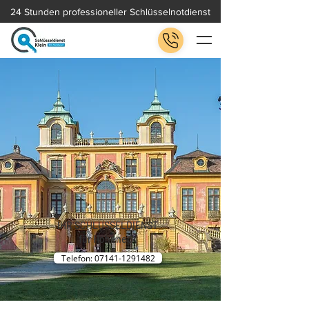
24 Stunden professioneller Schlüsselnotdienst
IHR SCHLÜSSELDIENST
für Hoheneck
Telefon: 07141-1291482