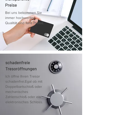
Preise
Bei uns bekommen Sie
immer hochwertige
Qualität und faire Preise.
schadenfreie
Tresoröffnungen
Ich öffne Ihren Tresor
schadenfrei.Egal ob mit
Doppelbartschloß oder
mechanisches
Zahlenschloß oder ein
elektronisches Schloss.