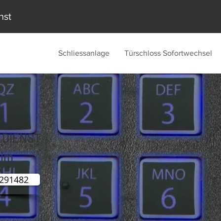
nst
Schliessanlage
Türschloss Sofortwechsel
LDIENST
eim
1291482